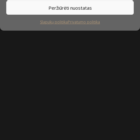
Peržiūrėti nuostatas
Slapukų politika
Privatumo politika
Sekite mus
facebook
instagram
youtube-
tiktok
play
Kaip prižiūrėti baldus?
Privatumo politika
Slapukų politika