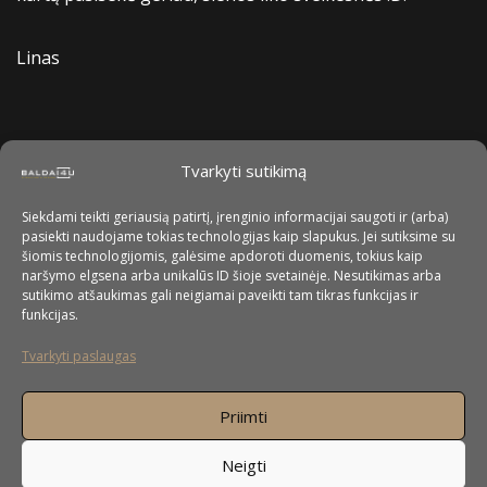
Linas
Tvarkyti sutikimą
Siekdami teikti geriausią patirtį, įrenginio informacijai saugoti ir (arba)
pasiekti naudojame tokias technologijas kaip slapukus. Jei sutiksime su
šiomis technologijomis, galėsime apdoroti duomenis, tokius kaip
naršymo elgsena arba unikalūs ID šioje svetainėje. Nesutikimas arba
sutikimo atšaukimas gali neigiamai paveikti tam tikras funkcijas ir
funkcijas.
Tvarkyti paslaugas
Priimti
Neigti