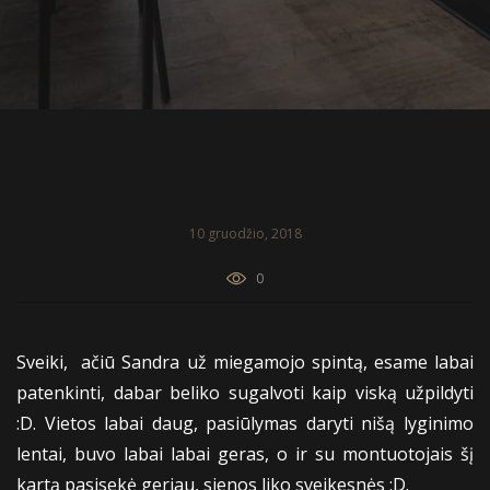
10 gruodžio, 2018
0
Sveiki, ačiū Sandra už miegamojo spintą, esame labai
patenkinti, dabar beliko sugalvoti kaip viską užpildyti
:D. Vietos labai daug, pasiūlymas daryti nišą lyginimo
lentai, buvo labai labai geras, o ir su montuotojais šį
kartą pasisekė geriau, sienos liko sveikesnės :D.