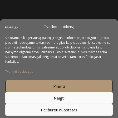
Tvarkyti sutikimą
Siekdami teikti geriausią patirtį, įrenginio informacijai saugoti ir (arba)
pasiekti naudojame tokias technologijas kaip slapukus. Jei sutiksime su
šiomis technologijomis, galėsime apdoroti duomenis, tokius kaip
naršymo elgsena arba unikalūs ID šioje svetainėje. Nesutikimas arba
sutikimo atšaukimas gali neigiamai paveikti tam tikras funkcijas ir
funkcijas.
Tvarkyti paslaugas
Priimti
Neigti
Peržiūrėti nuostatas