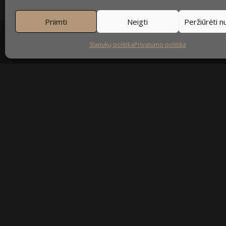
Priimti
Neigti
Peržiūrėti 
Slapukų politika
Privatumo politika