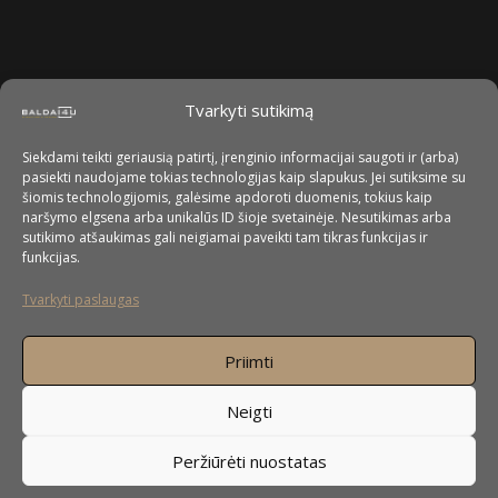
Tvarkyti sutikimą
Siekdami teikti geriausią patirtį, įrenginio informacijai saugoti ir (arba)
pasiekti naudojame tokias technologijas kaip slapukus. Jei sutiksime su
šiomis technologijomis, galėsime apdoroti duomenis, tokius kaip
naršymo elgsena arba unikalūs ID šioje svetainėje. Nesutikimas arba
sutikimo atšaukimas gali neigiamai paveikti tam tikras funkcijas ir
funkcijas.
Tvarkyti paslaugas
Priimti
Neigti
Peržiūrėti nuostatas