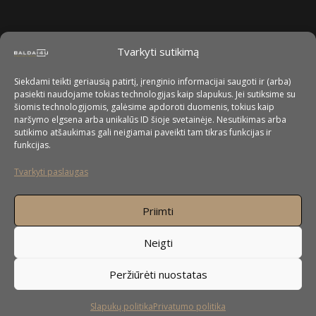
Tvarkyti sutikimą
Siekdami teikti geriausią patirtį, įrenginio informacijai saugoti ir (arba)
pasiekti naudojame tokias technologijas kaip slapukus. Jei sutiksime su
šiomis technologijomis, galėsime apdoroti duomenis, tokius kaip
naršymo elgsena arba unikalūs ID šioje svetainėje. Nesutikimas arba
sutikimo atšaukimas gali neigiamai paveikti tam tikras funkcijas ir
funkcijas.
Tvarkyti paslaugas
Priimti
Neigti
Peržiūrėti nuostatas
Slapukų politika
Privatumo politika