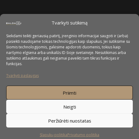
Tvarkyti sutikimą
Siekdami teikti geriausią patirtį, įrenginio informacijai saugoti ir (arba)
pasiekti naudojame tokias technologijas kaip slapukus. Jei sutiksime su
šiomis technologijomis, galėsime apdoroti duomenis, tokius kaip
naršymo elgsena arba unikalūs ID šioje svetainėje. Nesutikimas arba
sutikimo atšaukimas gali neigiamai paveikti tam tikras funkcijas ir
funkcijas.
Tvarkyti paslaugas
Priimti
Neigti
Peržiūrėti nuostatas
Slapukų politika
Privatumo politika