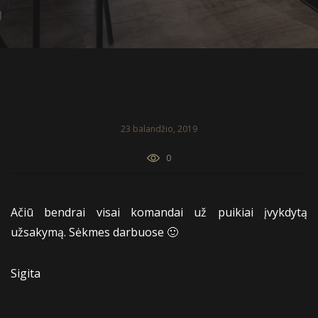
23 balandžio, 2019
0
Ačiū bendrai visai komandai už puikiai įvykdytą
užsakymą. Sėkmes darbuose 🙂
Sigita