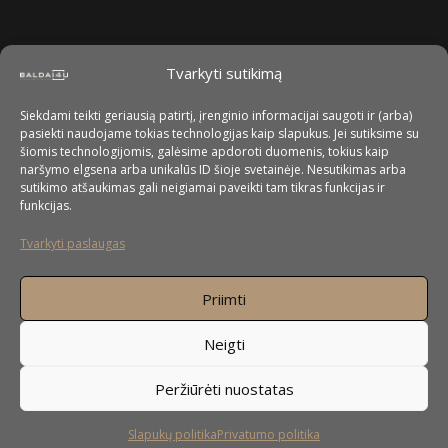
Tvarkyti sutikimą
Siekdami teikti geriausią patirtį, įrenginio informacijai saugoti ir (arba)
pasiekti naudojame tokias technologijas kaip slapukus. Jei sutiksime su
šiomis technologijomis, galėsime apdoroti duomenis, tokius kaip
naršymo elgsena arba unikalūs ID šioje svetainėje. Nesutikimas arba
sutikimo atšaukimas gali neigiamai paveikti tam tikras funkcijas ir
funkcijas.
Tvarkyti paslaugas
Priimti
Neigti
Peržiūrėti nuostatas
Slapukų politika
Privatumo politika