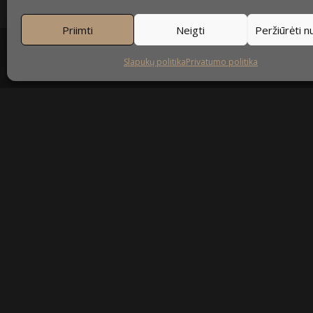
Priimti
Neigti
Peržiūrėti 
Slapukų politika
Privatumo politika