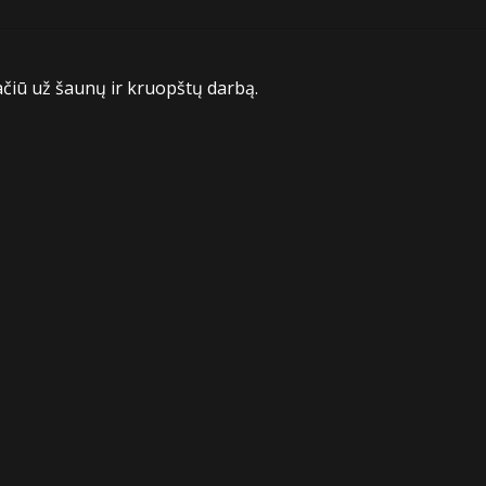
ačiū už šaunų ir kruopštų darbą.