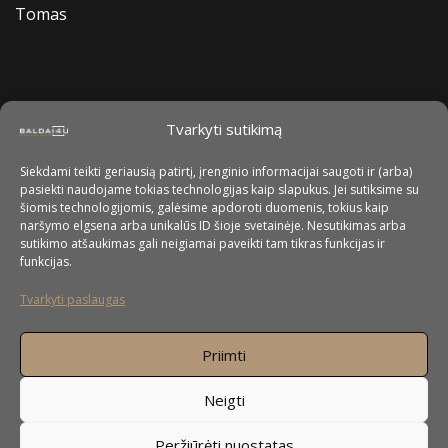
Tomas
Tvarkyti sutikimą
Siekdami teikti geriausią patirtį, įrenginio informacijai saugoti ir (arba)
pasiekti naudojame tokias technologijas kaip slapukus. Jei sutiksime su
šiomis technologijomis, galėsime apdoroti duomenis, tokius kaip
naršymo elgsena arba unikalūs ID šioje svetainėje. Nesutikimas arba
sutikimo atšaukimas gali neigiamai paveikti tam tikras funkcijas ir
funkcijas.
Tvarkyti paslaugas
Priimti
Neigti
Peržiūrėti nuostatas