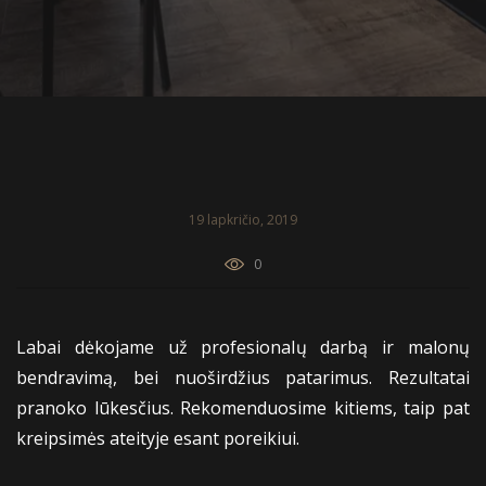
19 lapkričio, 2019
0
Labai dėkojame už profesionalų darbą ir malonų
bendravimą, bei nuoširdžius patarimus. Rezultatai
pranoko lūkesčius. Rekomenduosime kitiems, taip pat
kreipsimės ateityje esant poreikiui.