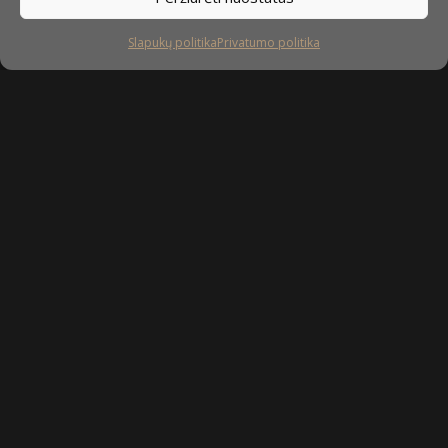
Slapukų politika
Privatumo politika
Sekite mus
facebook
instagram
youtube-
tiktok
play
Kaip prižiūrėti baldus?
Privatumo politika
Slapukų politika
Sukurta: