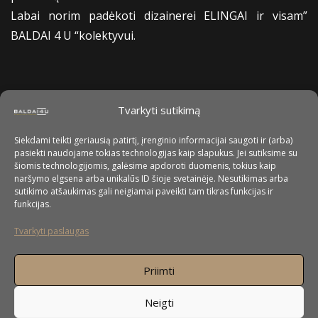
Labai norim padėkoti dizainerei ELINGAI ir visam”
BALDAI 4 U “kolektyvui.
Tvarkyti sutikimą
Siekdami teikti geriausią patirtį, įrenginio informacijai saugoti ir (arba)
pasiekti naudojame tokias technologijas kaip slapukus. Jei sutiksime su
šiomis technologijomis, galėsime apdoroti duomenis, tokius kaip
naršymo elgsena arba unikalūs ID šioje svetainėje. Nesutikimas arba
sutikimo atšaukimas gali neigiamai paveikti tam tikras funkcijas ir
funkcijas.
Tvarkyti paslaugas
Priimti
Neigti