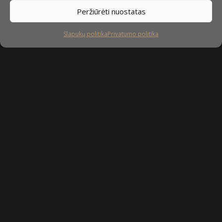
Peržiūrėti nuostatas
Slapukų politika
Privatumo politika
Sekite mus
facebook
instagram
youtube-
tiktok
play
Kaip prižiūrėti baldus?
Privatumo politika
Slapukų politika