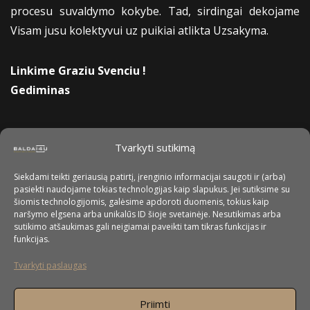
procesu suvaldymo kokybe. Tad, sirdingai dekojame
Visam jusu kolektyvui uz puikiai atlikta Uzsakyma.
Linkime Graziu Svenciu !
Gediminas
Tvarkyti sutikimą
Siekdami teikti geriausią patirtį, įrenginio informacijai saugoti ir (arba)
pasiekti naudojame tokias technologijas kaip slapukus. Jei sutiksime su
šiomis technologijomis, galėsime apdoroti duomenis, tokius kaip
naršymo elgsena arba unikalūs ID šioje svetainėje. Nesutikimas arba
sutikimo atšaukimas gali neigiamai paveikti tam tikras funkcijas ir
funkcijas.
Tvarkyti paslaugas
Priimti