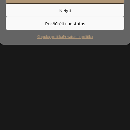
Neigti
Peržiūrėti nuostatas
Slapukų politika
Privatumo politika
Sekite mus
facebook
instagram
youtube-
tiktok
play
Kaip prižiūrėti baldus?
Privatumo politika
Slapukų politika