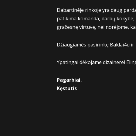
Dabartinėje rinkoje yra daug pardavė
patikima komanda, darbų kokybe, d
gražesnę virtuvę, nei norėjome, ka
Džiaugiamės pasirinkę Baldai4u ir l
Ypatingai dėkojame dizainerei Eling
Pagarbiai,
Kęstutis