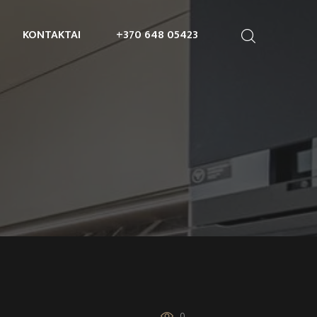
KONTAKTAI
+370 648 05423
0