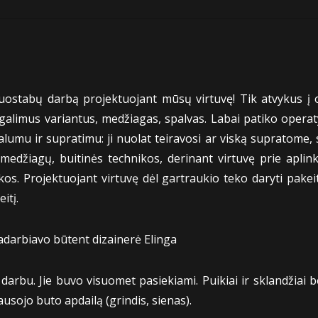
ostabų darbą projektuojant mūsų virtuvę! Tik atvykus į 
atė galimus variantus, medžiagas, spalvas. Labai patiko opera
umu ir supratimu: ji nuolat teiravosi ar viską supratome, s
medžiagų, buitinės technikos, derinant virtuvę prie aplink
nkos. Projektuojant virtuvę dėl gartraukio teko daryti pakei
itį.
darbiavo būtent dizainerė Elinga
 darbu. Jie buvo visuomet pasiekiami. Puikiai ir sklandžia
ausojo buto apdailą (grindis, sienas).