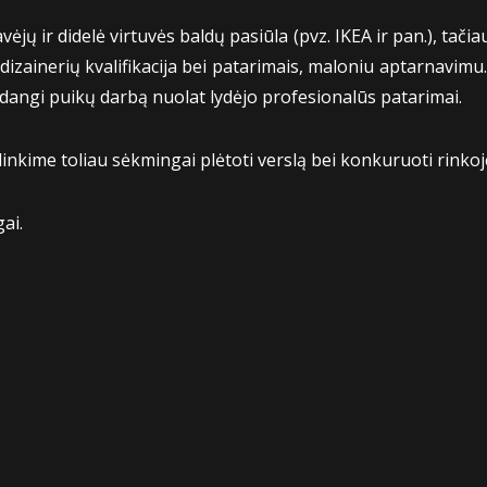
jų ir didelė virtuvės baldų pasiūla (pvz. IKEA ir pan.), tačiau
izainerių kvalifikacija bei patarimais, maloniu aptarnavimu
dangi puikų darbą nuolat lydėjo profesionalūs patarimai.
inkime toliau sėkmingai plėtoti verslą bei konkuruoti rinkoj
ai.