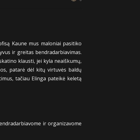
ofisą Kaune mus maloniai pasitiko
tyvus ir greitas bendradarbiavimas.
katino klausti, jei kyla neaiškumų,
os, patarė dėl kitų virtuvės baldų
timus, tačiau Elinga pateikė keletą
i bendradarbiavome ir organizavome