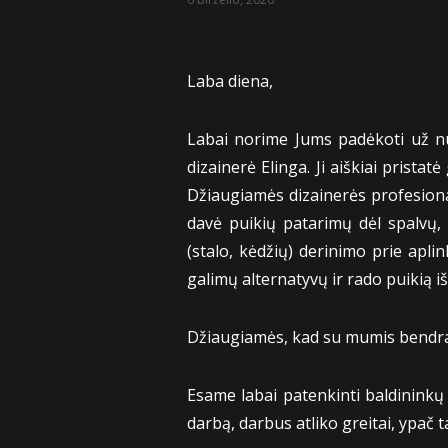
Laba diena,
Labai norime Jums padėkoti už nu
dizainerė Elinga. Ji aiškiai prist
Džiaugiamės dizainerės profesional
davė puikių patarimų dėl spalvų, 
(stalo, kėdžių) derinimo prie apli
galimų alternatyvų ir rado puikią iše
Džiaugiamės, kad su mumis bendra
Esame labai patenkinti baldininkų
darbą, darbus atliko greitai, ypač t