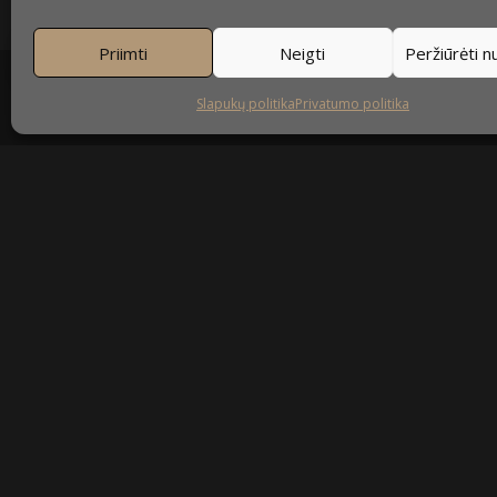
Priimti
Neigti
Peržiūrėti 
Slapukų politika
Privatumo politika