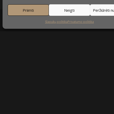
Priimti
Neigti
Peržiūrėti 
Slapukų politika
Privatumo politika