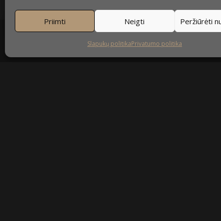
Priimti
Neigti
Peržiūrėti 
Slapukų politika
Privatumo politika