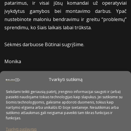
patarimus, ir visai jūsų komandai už operatyviai
įvykdytus gamybos bei montavimo darbus. Ypač
nustebinote maloniu bendravimu ir greitu “problemų”
sprendimu, ko šiais laikais labai trūksta.
Sėkmės darbuose Būtinai sugrįšime.
Monika
Tvarkyti sutikimą
Siekdami teikti geriausią patirtį, įrenginio informacijai saugoti ir (arba)
pasiekti naudojame tokias technologijas kaip slapukus. Jei sutiksime su
šiomis technologijomis, galėsime apdoroti duomenis, tokius kaip
naršymo elgsena arba unikalūs ID šioje svetainėje. Nesutikimas arba
sutikimo atšaukimas gali neigiamai paveikti tam tikras funkcijas ir
funkcijas.
Tvarkyti paslaugas