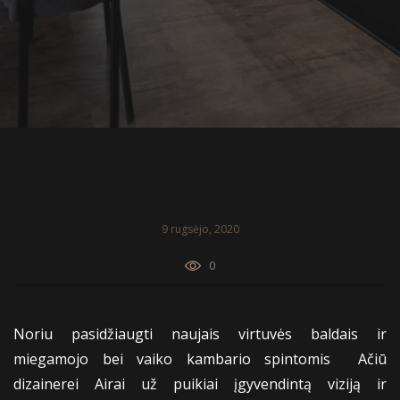
9 rugsėjo, 2020
0
Noriu pasidžiaugti naujais virtuvės baldais ir
miegamojo bei vaiko kambario spintomis Ačiū
dizainerei Airai už puikiai įgyvendintą viziją ir