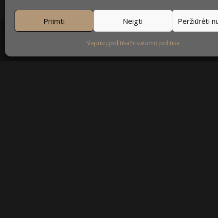
Priimti
Neigti
Peržiūrėti 
Slapukų politika
Privatumo politika