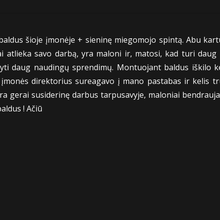
baldus šioje įmonėje + sieninę miegomojo spintą. Abu kartu
i atlieka savo darbą, yra maloni ir, matosi, kad turi daug 
yti daug naudingų sprendimų. Montuojant baldus iškilo ke
s įmonės direktorius sureagavo į mano pastabas ir kelis trū
a gerai susiderinę darbus tarpusavyje, maloniai bendrauja ir
aldus ! Ačiū