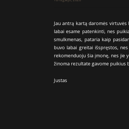
Jau antrą kartą daromės virtuvės 
labai esame patenkinti, nes puikia
smulkmenas, pataria kaip pasidar
buvo labai greitai išspręstos, ne
rekomenduoju šia įmonę, nes jie yr
žinoma rezultate gavome puikius b
Justas