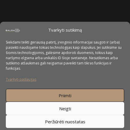
Tvarkyti sutikimą
Siekdami teikti geriausią patirtį, įrenginio informacijai saugoti ir (arba)
pasiekti naudojame tokias technologijas kaip slapukus. Jei sutiksime su
šiomis technologijomis, galėsime apdoroti duomenis, tokius kaip
naršymo elgsena arba unikalūs ID šioje svetainėje. Nesutikimas arba
sutikimo atšaukimas gali neigiamai paveikti tam tikras funkcijas ir
funkcijas.
Tvarkyti paslaugas
Priimti
Neigti
Peržiūrėti nuostatas