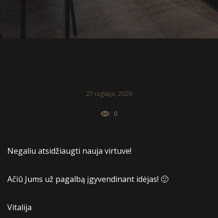
27 rugsėjo, 2020
0
Negaliu atsidžiaugti nauja virtuve!
Ačiū Jums už pagalbą įgyvendinant idėjas! 🙂
Vitalija