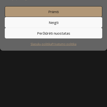
Priimti
Neigti
Peržiūrėti nuostatas
Slapukų politika
Privatumo politika
Sekite mus
facebook
instagram
youtube-
tiktok
play
Kaip prižiūrėti baldus?
Privatumo politika