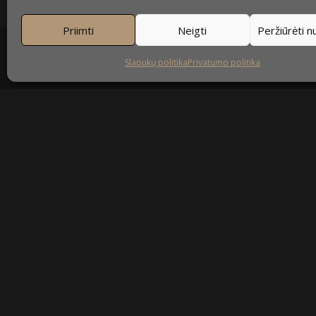
Priimti
Neigti
Peržiūrėti 
Slapukų politika
Privatumo politika