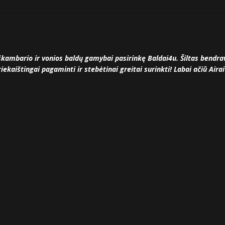
škambario ir vonios baldų gamybai pasirinkę Baldai4u. Šiltas bendr
iekaištingai pagaminti ir stebėtinai greitai surinkti! Labai ačiū Airai