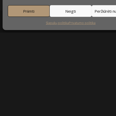
Priimti
Neigti
Peržiūrėti 
Slapukų politika
Privatumo politika