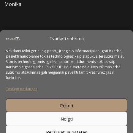
Monika
Tvarkyti sutikimą
Siekdami teikti geriausią patirtį, įrenginio informacijai saugoti ir (arba)
pasiekti naudojame tokias technologijas kaip slapukus. Jei sutiksime su
šiomis technologijomis, galėsime apdoroti duomenis, tokius kaip
naršymo elgsena arba unikalūs ID šioje svetainėje. Nesutikimas arba
sutikimo atšaukimas gali neigiamai paveikti tam tikras funkcijas ir
funkcijas.
Tvarkyti paslaugas
Priimti
Neigti
Peržiūrėti nuostatas