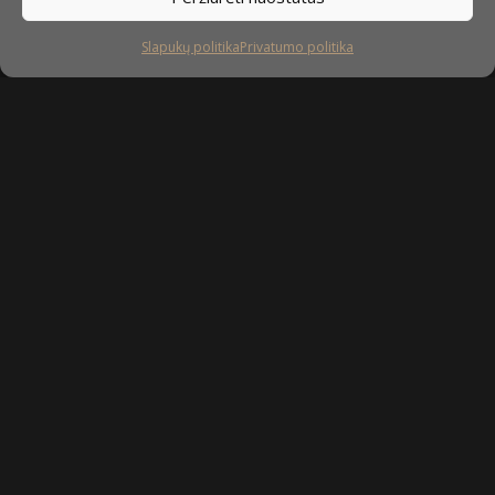
Slapukų politika
Privatumo politika
Sekite mus
facebook
instagram
youtube-
tiktok
play
Kaip prižiūrėti baldus?
Privatumo politika
Slapukų politika
Sukurta: