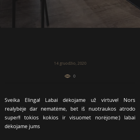
14 gruodžio, 2020
0
Sveika Elinga! Labai dėkojame už virtuve! Nors
realybėje dar nematėme, bet iš nuotraukos atrodo
super!! tokios kokios ir visuomet norėjome:) labai
dėkojame jums