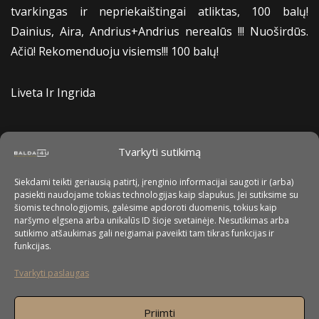
tvarkingas ir nepriekaištingai atliktas, 100 balų!
Dainius, Aira, Andrius+Andrius nerealūs !!! Nuoširdūs.
Ačiū! Rekomenduoju visiems!!! 100 balų!
Liveta Ir Ingrida
Tvarkyti sutikimą
Siekdami teikti geriausią patirtį, įrenginio informacijai saugoti ir (arba)
pasiekti naudojame tokias technologijas kaip slapukus. Jei sutiksime su
šiomis technologijomis, galėsime apdoroti duomenis, tokius kaip
naršymo elgsena arba unikalūs ID šioje svetainėje. Nesutikimas arba
sutikimo atšaukimas gali neigiamai paveikti tam tikras funkcijas ir
funkcijas.
Tvarkyti paslaugas
Priimti