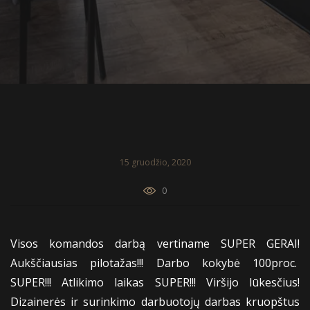
15 gruodžio, 2020
0
Visos komandos darbą vertiname SUPER GERAI!
Aukščiausias pilotažas!!! Darbo kokybė 100proc.
SUPER!!! Atlikimo laikas SUPER!!! Viršijo lūkesčius!
Dizainerės ir surinkimo darbuotojų darbas kruopštus