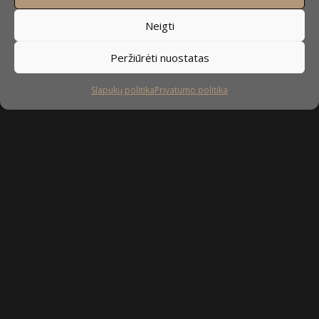
Neigti
Peržiūrėti nuostatas
Slapukų politika
Privatumo politika
Sekite mus
facebook
instagram
youtube-
tiktok
play
Kaip prižiūrėti baldus?
Privatumo politika
Slapukų politika