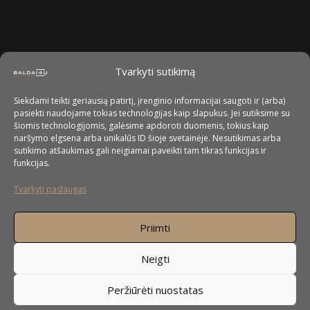
Tvarkyti sutikimą
Siekdami teikti geriausią patirtį, įrenginio informacijai saugoti ir (arba)
pasiekti naudojame tokias technologijas kaip slapukus. Jei sutiksime su
šiomis technologijomis, galėsime apdoroti duomenis, tokius kaip
naršymo elgsena arba unikalūs ID šioje svetainėje. Nesutikimas arba
sutikimo atšaukimas gali neigiamai paveikti tam tikras funkcijas ir
funkcijas.
Tvarkyti paslaugas
Priimti
Neigti
Peržiūrėti nuostatas