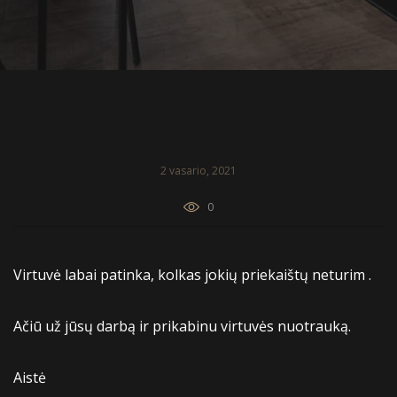
2 vasario, 2021
0
Virtuvė labai patinka, kolkas jokių priekaištų neturim .
Ačiū už jūsų darbą ir prikabinu virtuvės nuotrauką.
Aistė