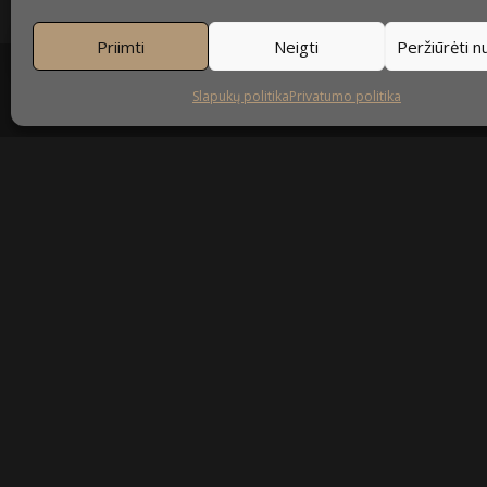
Priimti
Neigti
Peržiūrėti 
Slapukų politika
Privatumo politika