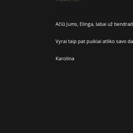
Ačiū Jums, Elinga, labai už bendra
Vyrai taip pat puikiai atliko savo d
Karolina