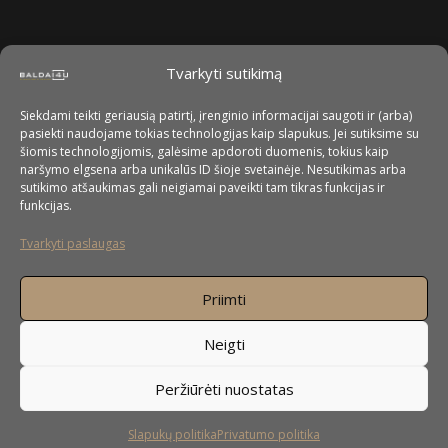
Tvarkyti sutikimą
Siekdami teikti geriausią patirtį, įrenginio informacijai saugoti ir (arba)
pasiekti naudojame tokias technologijas kaip slapukus. Jei sutiksime su
šiomis technologijomis, galėsime apdoroti duomenis, tokius kaip
naršymo elgsena arba unikalūs ID šioje svetainėje. Nesutikimas arba
sutikimo atšaukimas gali neigiamai paveikti tam tikras funkcijas ir
funkcijas.
Tvarkyti paslaugas
Priimti
Neigti
Peržiūrėti nuostatas
Slapukų politika
Privatumo politika