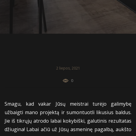
2 liepos, 2021
0
Smagu, kad vakar Jūsų meistrai turėjo galimybę
užbaigti mano projektą ir sumontuotli likusius baldus.
Jie iš tikrųjų atrodo labai kokybiški, galutinis rezultatas
džiugina! Labai ačiū už Jūsų asmeninę pagalbą, aukšto