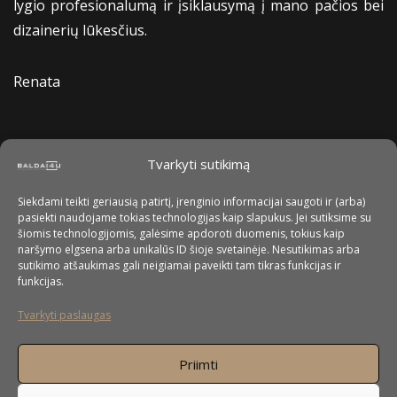
lygio profesionalumą ir įsiklausymą į mano pačios bei
dizainerių lūkesčius.
Renata
Tvarkyti sutikimą
Siekdami teikti geriausią patirtį, įrenginio informacijai saugoti ir (arba)
pasiekti naudojame tokias technologijas kaip slapukus. Jei sutiksime su
šiomis technologijomis, galėsime apdoroti duomenis, tokius kaip
naršymo elgsena arba unikalūs ID šioje svetainėje. Nesutikimas arba
sutikimo atšaukimas gali neigiamai paveikti tam tikras funkcijas ir
funkcijas.
Tvarkyti paslaugas
Priimti