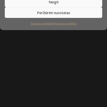
Neigti
Peržiūrėti nuostatas
Slapukų politika
Privatumo politika
Sekite mus
facebook
instagram
youtube-
tiktok
play
Kaip prižiūrėti baldus?
Privatumo politika
Slapukų politika