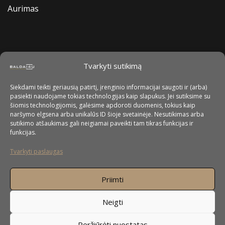
Aurimas
Tvarkyti sutikimą
Siekdami teikti geriausią patirtį, įrenginio informacijai saugoti ir (arba)
pasiekti naudojame tokias technologijas kaip slapukus. Jei sutiksime su
šiomis technologijomis, galėsime apdoroti duomenis, tokius kaip
naršymo elgsena arba unikalūs ID šioje svetainėje. Nesutikimas arba
sutikimo atšaukimas gali neigiamai paveikti tam tikras funkcijas ir
funkcijas.
Tvarkyti paslaugas
Priimti
Neigti
Peržiūrėti nuostatas