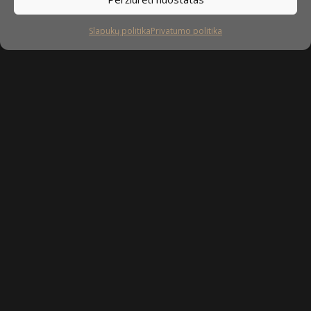
Slapukų politika
Privatumo politika
Sekite mus
facebook
instagram
youtube-
tiktok
play
Kaip prižiūrėti baldus?
Privatumo politika
Slapukų politika
Sukurta: