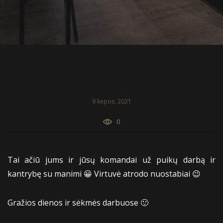
9 liepos, 2021
0
Tai ačiū jums ir jūsų komandai už puikų darbą ir
kantrybę su manimi 😀 Virtuvė atrodo nuostabiai 😉
Gražios dienos ir sėkmės darbuose 🙂