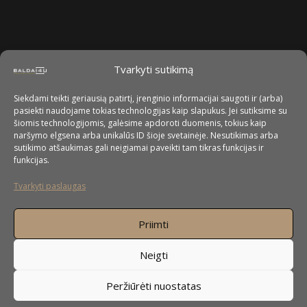
Tvarkyti sutikimą
Siekdami teikti geriausią patirtį, įrenginio informacijai saugoti ir (arba)
pasiekti naudojame tokias technologijas kaip slapukus. Jei sutiksime su
šiomis technologijomis, galėsime apdoroti duomenis, tokius kaip
naršymo elgsena arba unikalūs ID šioje svetainėje. Nesutikimas arba
sutikimo atšaukimas gali neigiamai paveikti tam tikras funkcijas ir
funkcijas.
Tvarkyti paslaugas
Priimti
Neigti
Peržiūrėti nuostatas