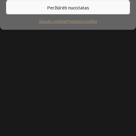
Peržiūrėti nuostatas
Slapukų politika
Privatumo politika
Sekite mus
facebook
instagram
youtube-
tiktok
play
Kaip prižiūrėti baldus?
Privatumo politika
Slapukų politika