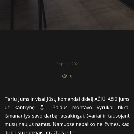
12 spalio, 2021
0
Tariu Jums ir visai Jūsų komandai didelį AČIŪ. Ačiū jums
už kantrybę 🙂 Baldus montavo vyrukai tikrai
išmanantys savo darbą, atsakingai, švariai ir tausojant
mūsų naujus namus. Namuose nepaliko nei žymės, kad
dirbo su įrankiais, grąžtais ir t.t…