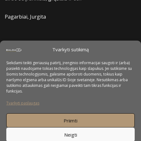
Pagarbiai, Jurgita
Tvarkyti sutikimą
Siekdami teikti geriausią patirtį, įrenginio informacijai saugoti ir (arba)
pasiekti naudojame tokias technologijas kaip slapukus. Jei sutiksime su
šiomis technologijomis, galėsime apdoroti duomenis, tokius kaip
naršymo elgsena arba unikalūs ID šioje svetainėje. Nesutikimas arba
sutikimo atšaukimas gali neigiamai paveikti tam tikras funkcijas ir
funkcijas.
Tvarkyti paslaugas
Priimti
Neigti