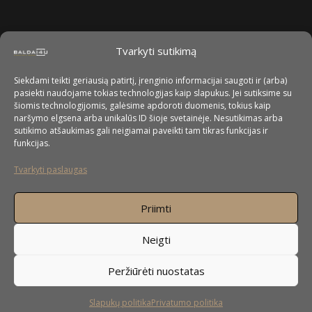
Tvarkyti sutikimą
Siekdami teikti geriausią patirtį, įrenginio informacijai saugoti ir (arba)
pasiekti naudojame tokias technologijas kaip slapukus. Jei sutiksime su
šiomis technologijomis, galėsime apdoroti duomenis, tokius kaip
naršymo elgsena arba unikalūs ID šioje svetainėje. Nesutikimas arba
sutikimo atšaukimas gali neigiamai paveikti tam tikras funkcijas ir
funkcijas.
Tvarkyti paslaugas
Priimti
Neigti
Peržiūrėti nuostatas
Slapukų politika
Privatumo politika