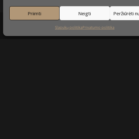
Priimti
Neigti
Peržiūrėti 
Slapukų politika
Privatumo politika