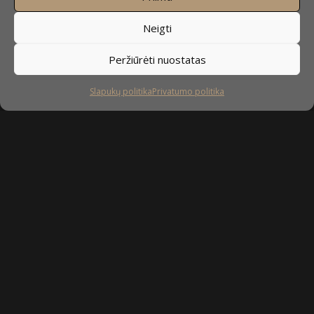
Neigti
Peržiūrėti nuostatas
Slapukų politika
Privatumo politika
Sekite mus
facebook
instagram
youtube-
tiktok
play
Kaip prižiūrėti baldus?
Privatumo politika
Slapukų politika