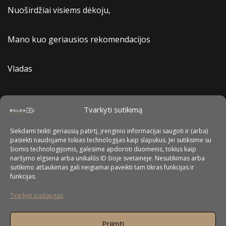
Nuoširdžiai visiems dėkoju,
Mano kuo geriausios rekomendacijos
Vladas
Tvarkyti sutikimą
Siekdami teikti geriausią patirtį, įrenginio informacijai saugoti ir (arba)
pasiekti naudojame tokias technologijas kaip slapukus. Jei sutiksime su
šiomis technologijomis, galėsime apdoroti duomenis, tokius kaip
naršymo elgsena arba unikalūs ID šioje svetainėje. Nesutikimas arba
sutikimo atšaukimas gali neigiamai paveikti tam tikras funkcijas ir
funkcijas.
Tvarkyti paslaugas
Priimti