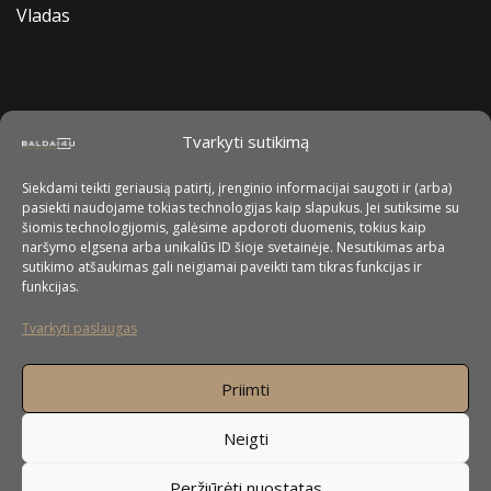
Vladas
Tvarkyti sutikimą
Siekdami teikti geriausią patirtį, įrenginio informacijai saugoti ir (arba)
pasiekti naudojame tokias technologijas kaip slapukus. Jei sutiksime su
šiomis technologijomis, galėsime apdoroti duomenis, tokius kaip
naršymo elgsena arba unikalūs ID šioje svetainėje. Nesutikimas arba
sutikimo atšaukimas gali neigiamai paveikti tam tikras funkcijas ir
funkcijas.
Tvarkyti paslaugas
Priimti
Neigti
Peržiūrėti nuostatas