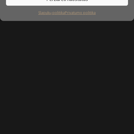
Slapukų politika
Privatumo politika
Sekite mus
facebook
instagram
youtube-
tiktok
play
Kaip prižiūrėti baldus?
Privatumo politika
Slapukų politika
Sukurta: