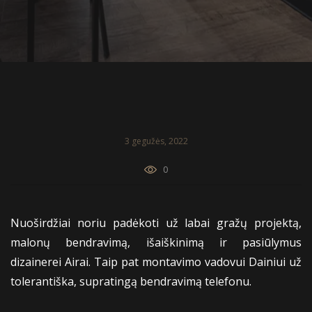
3 gegužės, 2022
0
Nuoširdžiai noriu padėkoti už labai gražų projektą,
malonų bendravimą, išaiškinimą ir pasiūlymus
dizainerei Airai. Taip pat montavimo vadovui Dainiui už
tolerantiška, supratingą bendravimą telefonu.