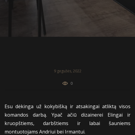
9 gegužės, 2022
0
Esu dėkinga už kokybišką ir atsakingai atliktą visos
komandos darbą. Ypač ačiū dizainerei Elingai ir
kruopštiems, darbštiems ir labai šauniems
montuotojams Andriui bei Irmantui.