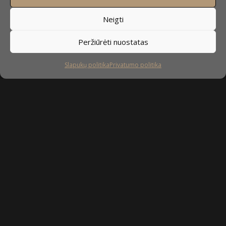
Neigti
Peržiūrėti nuostatas
Slapukų politika
Privatumo politika
Sekite mus
facebook
instagram
youtube-
tiktok
play
Kaip prižiūrėti baldus?
Privatumo politika
Slapukų politika