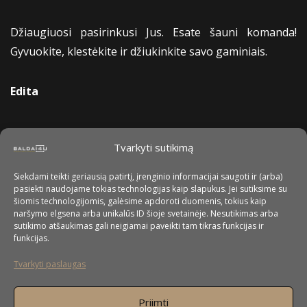
Džiaugiuosi pasirinkusi Jus. Esate šauni komanda!
Gyvuokite, klestėkite ir džiukinkite savo gaminiais.
Edita
Tvarkyti sutikimą
Siekdami teikti geriausią patirtį, įrenginio informacijai saugoti ir (arba)
pasiekti naudojame tokias technologijas kaip slapukus. Jei sutiksime su
šiomis technologijomis, galėsime apdoroti duomenis, tokius kaip
naršymo elgsena arba unikalūs ID šioje svetainėje. Nesutikimas arba
sutikimo atšaukimas gali neigiamai paveikti tam tikras funkcijas ir
funkcijas.
Tvarkyti paslaugas
Priimti