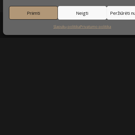
Priimti
Neigti
Peržiūrėti 
Slapukų politika
Privatumo politika