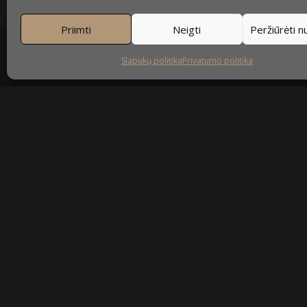
Priimti
Neigti
Peržiūrėti 
Slapukų politika
Privatumo politika