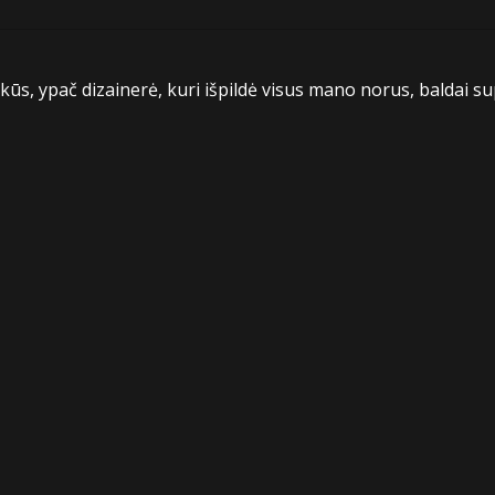
kūs, ypač dizainerė, kuri išpildė visus mano norus, baldai s