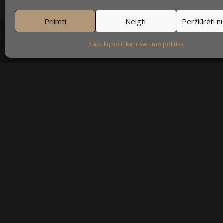
Priimti
Neigti
Peržiūrėti 
Slapukų politika
Privatumo politika