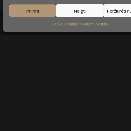
Priimti
Neigti
Peržiūrėti 
Slapukų politika
Privatumo politika