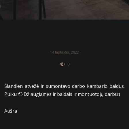
14 lapkričio, 2022
0
Šiandien atvežė ir sumontavo darbo kambario baldus.
Puiku 🙂 Džiaugiamės ir baldais ir montuotojų darbu:)
Aušra