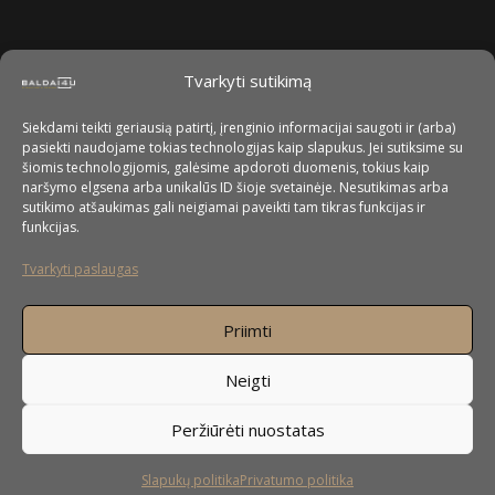
Tvarkyti sutikimą
Siekdami teikti geriausią patirtį, įrenginio informacijai saugoti ir (arba)
pasiekti naudojame tokias technologijas kaip slapukus. Jei sutiksime su
šiomis technologijomis, galėsime apdoroti duomenis, tokius kaip
naršymo elgsena arba unikalūs ID šioje svetainėje. Nesutikimas arba
sutikimo atšaukimas gali neigiamai paveikti tam tikras funkcijas ir
funkcijas.
Tvarkyti paslaugas
Priimti
Neigti
Peržiūrėti nuostatas
Slapukų politika
Privatumo politika