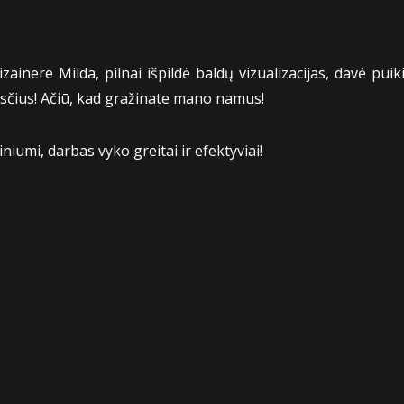
zainere Milda, pilnai išpildė baldų vizualizacijas, davė puik
esčius! Ačiū, kad gražinate mano namus!
niumi, darbas vyko greitai ir efektyviai!