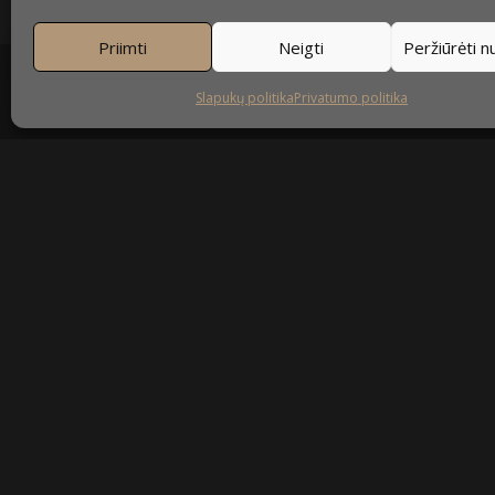
Priimti
Neigti
Peržiūrėti 
Slapukų politika
Privatumo politika