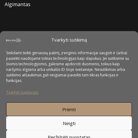
Algimantas
Tvarkyti sutikimą
Siekdami teikti geriausią patirtį, įrenginio informacijai saugoti ir (arba)
pasiekti naudojame tokias technologijas kaip slapukus. Jei sutiksime su
šiomis technologijomis, galėsime apdoroti duomenis, tokius kaip
naršymo elgsena arba unikalūs ID šioje svetainėje. Nesutikimas arba
sutikimo atšaukimas gali neigiamai paveikti tam tikras funkcijas ir
funkcijas.
Tvarkyti paslaugas
Priimti
Neigti
Peržiūrėti nuostatas