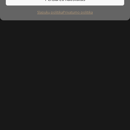
Slapukų politika
Privatumo politika
Sekite mus
facebook
instagram
youtube-
tiktok
play
Kaip prižiūrėti baldus?
Privatumo politika
Slapukų politika
Sukurta: