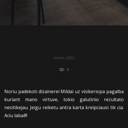
6 kovo, 2023
0
Noriu padekoti dizainerei Mildai uz visikeriopa pagalba
kuriant mano virtuve, tokio galutinio rezultato
nesitikejau. Jeigu reiketu antra karta kreipciausi tik cia.
Aciu labai!!!