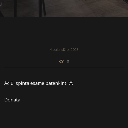
4 balandžio, 2023
0
Ačiū, spinta esame patenkinti 🙂
Donata