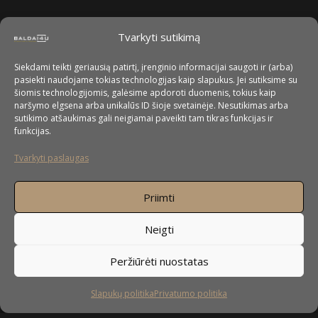
Tvarkyti sutikimą
Siekdami teikti geriausią patirtį, įrenginio informacijai saugoti ir (arba)
pasiekti naudojame tokias technologijas kaip slapukus. Jei sutiksime su
šiomis technologijomis, galėsime apdoroti duomenis, tokius kaip
naršymo elgsena arba unikalūs ID šioje svetainėje. Nesutikimas arba
sutikimo atšaukimas gali neigiamai paveikti tam tikras funkcijas ir
funkcijas.
Tvarkyti paslaugas
Priimti
Neigti
Peržiūrėti nuostatas
Slapukų politika
Privatumo politika
Sekite mus