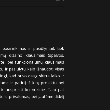
pasirinkimas ir pasiūlymai), tiek
mų dizaino klausimais (spalvos,
ste) bei funkcionalumų klausimais
ų ir pasiūlytų kaip išnaudoti visas
ngi, kad buvo daug skirta laiko ir
mą ir patirtį iš kitų projektų bei
i ir nuspręsti ko norime. Taip pat
elis privalumas, bei jautėme didelį