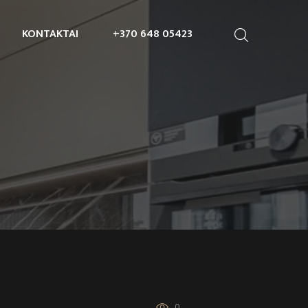
KONTAKTAI
+370 648 05423
0