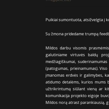
Puikiai sumontuota, atsižvelgta į k
Su žmona pridedame trumpą feedba
Mildos darbu visomis prasmėmis e
galutiniame virtuvės baldų pro
medžiagiškumai, suderinamumas su
(patogumas, prieinamumas). Viso pr
įmanomas erdvės ir galimybes, kas
atidumo detalėms, kurios mums buv
užtrikrintumą siūlant vieną ar ki
komunikacija projekto eigoje buvo 
Mildos norą atrast parankiausią, 