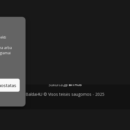
iekti
na arba
igiamai
Sukurta:
nuostatas
Baldai4U © Visos teisės saugomos - 2025