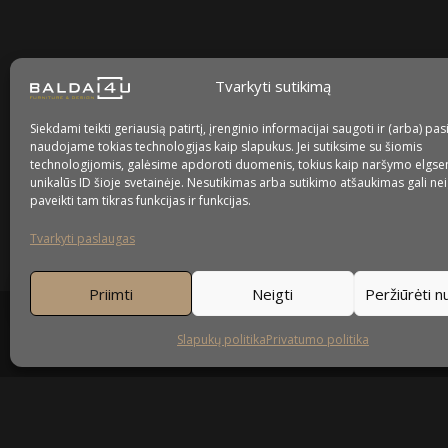
facebook
instagram
youtube-
tiktok
play
Tvarkyti sutikimą
Kaip prižiūrėti baldus?
Siekdami teikti geriausią patirtį, įrenginio informacijai saugoti ir (arba) pas
naudojame tokias technologijas kaip slapukus. Jei sutiksime su šiomis
Privatumo politika
technologijomis, galėsime apdoroti duomenis, tokius kaip naršymo elgse
unikalūs ID šioje svetainėje. Nesutikimas arba sutikimo atšaukimas gali ne
Slapukų politika
paveikti tam tikras funkcijas ir funkcijas.
Tvarkyti paslaugas
Priimti
Neigti
Peržiūrėti 
Slapukų politika
Privatumo politika