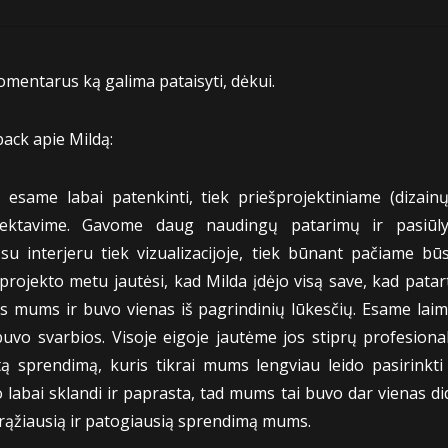
omentarus ką galima pataisyti, dėkui.
ck apie Mildą:
same labai patenkinti, tiek priešprojektiniame (dizainų 
jektavime. Gavome daug naudingų patarimų ir pasiūly
 interjeru tiek vizualizacijoje, tiek būnant pačiame bū
ojekto metu jautėsi, kad Milda įdėjo visą save, kad patart
 mums ir buvo vienas iš pagrindinių lūkesčių. Esame laimi
o svarbios. Visoje eigoje jautėme jos stiprų profesionalu
tą sprendimą, kuris tikrai mums lengviau leido pasirinkt
labai sklandi ir paprasta, tad mums tai buvo dar vienas did
grąžiausią ir patogiausią sprendimą mums.