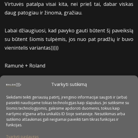
Virtuvės patalpa visai kita, nei prieš tai, dabar viskas
daug patogiau ir žinoma, gražiau.
Labai džiaugiuosi, kad pavyko gauti būtent šį paveikslą
su būtent šiomis tulpėmis, jos nuo pat pradžių ir buvo
vienintelis variantas)))))
Ramunė + Roland
Tvarkyti sutikimą
Siekdami teikti geriausią patirtį, įrenginio informacijai saugoti ir (arba)
pasiekti naudojame tokias technologijas kaip slapukus. Jei sutiksime su
šiomis technologijomis, galėsime apdoroti duomenis, tokius kaip
naršymo elgsena arba unikalūs ID šioje svetainėje. Nesutikimas arba
sutikimo atšaukimas gali neigiamai paveikti tam tikras funkcijas ir
funkcijas.
Tvarkyti paslaugas