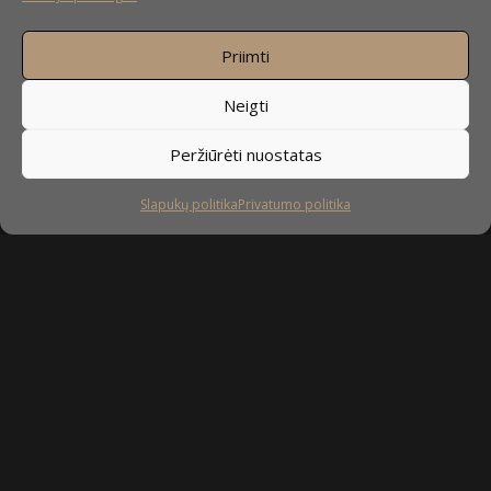
Priimti
Neigti
Peržiūrėti nuostatas
Slapukų politika
Privatumo politika
Sekite mus
facebook
instagram
youtube-
tiktok
play
Kaip prižiūrėti baldus?
Privatumo politika