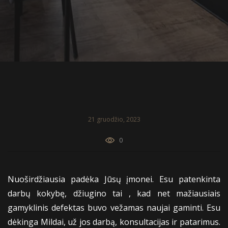
21 gruodžio, 2023
0
Nuoširdžiausia padėka Jūsų įmonei. Esu patenkinta
darbų kokybę, džiugino tai , kad net mažiausiais
gamyklinis defektas buvo vežamas naujai gaminti. Esu
dėkinga Mildai, už jos darbą, konsultacijas ir patarimus.