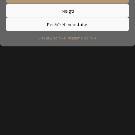
Neigti
Peržiūrėti nuostatas
Slapukų politika
Privatumo politika
Sekite mus
facebook
instagram
youtube-
tiktok
play
Kaip prižiūrėti baldus?
Privatumo politika
Slapukų politika