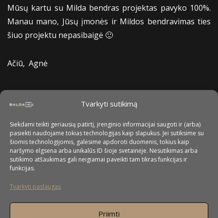
Mūsų kartu su Milda bendras projektas pavyko 100%.
Manau mano, Jūsų įmonės ir Mildos bendravimas ties
šiuo projektu nepasibaigė 🙂
Ačiū, Agnė
Tvarkyti sutikimą
Siekdami teikti geriausią patirtį, įrenginio informacijai saugoti ir (arba)
pasiekti naudojame tokias technologijas kaip slapukus. Jei sutiksime su
šiomis technologijomis, galėsime apdoroti duomenis, tokius kaip
naršymo elgsena arba unikalūs ID šioje svetainėje. Nesutikimas arba
sutikimo atšaukimas gali neigiamai paveikti tam tikras funkcijas ir
funkcijas.
Tvarkyti paslaugas
Priimti