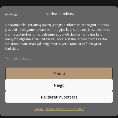
Tvarkyti sutikimą
Siekdami teikti geriausią patirtį, įrenginio informacijai saugoti ir (arba)
pasiekti naudojame tokias technologijas kaip slapukus. Jei sutiksime su
šiomis technologijomis, galėsime apdoroti duomenis, tokius kaip
naršymo elgsena arba unikalūs ID šioje svetainėje. Nesutikimas arba
sutikimo atšaukimas gali neigiamai paveikti tam tikras funkcijas ir
funkcijas.
Tvarkyti paslaugas
Priimti
Neigti
Peržiūrėti nuostatas
Slapukų politika
Privatumo politika
Sekite mus