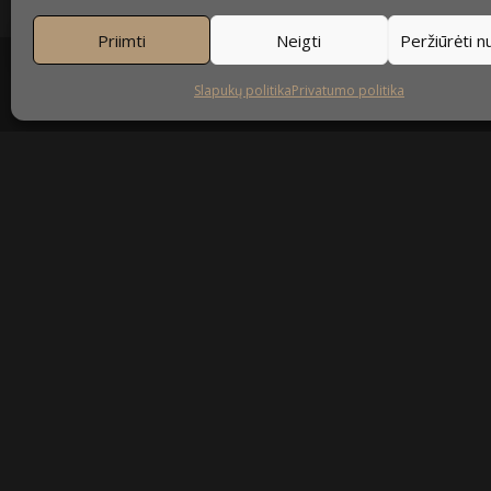
Priimti
Neigti
Peržiūrėti 
Slapukų politika
Privatumo politika