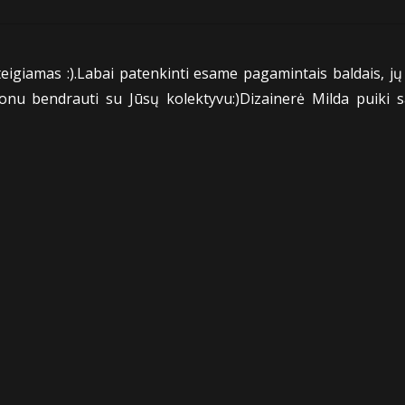
 teigiamas :).Labai patenkinti esame pagamintais baldais, 
lonu bendrauti su Jūsų kolektyvu:)Dizainerė Milda puiki sa