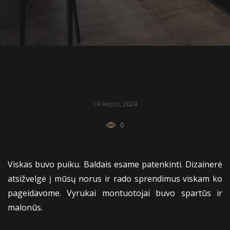
19 liepos, 2024
0
Viskas buvo puiku. Baldais esame patenkinti. Dizainerė
atsižvelgė į mūsų norus ir rado sprendimus viskam ko
pageidavome. Vyrukai montuotojai buvo spartūs ir
malonūs.