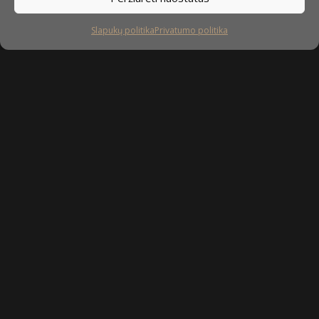
Slapukų politika
Privatumo politika
Sekite mus
facebook
instagram
youtube-
tiktok
play
Kaip prižiūrėti baldus?
Privatumo politika
Slapukų politika
Sukurta: