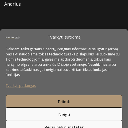
Andrius
Tvarkyti sutikimą
Siekdami teikti geriausią patirtį, įrenginio informacijai saugoti ir (arba)
pasiekti naudojame tokias technologijas kaip slapukus. Jei sutiksime su
šiomis technologijomis, galėsime apdoroti duomenis, tokius kaip
naršymo elgsena arba unikalūs ID šioje svetainėje. Nesutikimas arba
sutikimo atšaukimas gali neigiamai paveikti tam tikras funkcijas ir
funkcijas.
Tvarkyti paslaugas
Priimti
Neigti
Peržiūrėti nuostatas