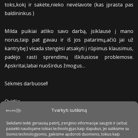
toks,kokį ir sakėte,nieko nevėlavote (kas įprasta pas
baldininkus )
Milda puikiai atliko savo darbą, įsiklausė į mano
norus,taip pat gavau ir iš jos patarimų,ačiū jai už
kantrybę:) visada stengėsi atsakyti į rūpimus klausimus,
padėjo rasti sprendimų iškilusiose problemose.
Apskritai,labai nuoširdus žmogus…
Sėkmės darbuose!!
Ovidija
Tvarkyti sutikimą
Siekdami teikti geriausią patirtį, įrenginio informacijai saugoti ir (arba)
pasiekti naudojame tokias technologijas kaip slapukus. Jei sutiksime su
šiomis technologijomis, galėsime apdoroti duomenis, tokius kaip