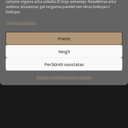
naršymo elgsena arba unikalūs ID šioje svetainėje. Nesutikimas arba
sutikimo atšaukimas gali neigiamai paveikti tam tikras funkcijas ir
funkcijas.
Tvarkyti paslaugas
Priimti
Neigti
Peržiūrėti nuostatas
Slapukų politika
Privatumo politika
Sekite mus
facebook
instagram
youtube-
tiktok
play