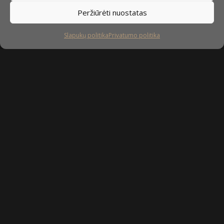
Peržiūrėti nuostatas
Slapukų politika
Privatumo politika
Sekite mus
facebook
instagram
youtube-
tiktok
play
Kaip prižiūrėti baldus?
Privatumo politika
Slapukų politika