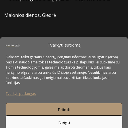
Malonios dienos, Giedrė
Tvarkyti sutikimą
Siekdami teikti geriausią patirtį, įrenginio informacijai saugoti ir (arba)
pasiekti naudojame tokias technologijas kaip slapukus. Jei sutiksime su
šiomis technologijomis, galėsime apdoroti duomenis, tokius kaip
naršymo elgsena arba unikalūs ID šioje svetainėje. Nesutikimas arba
sutikimo atšaukimas gali neigiamai paveikti tam tikras funkcijas ir
funkcijas.
Tvarkyti paslaugas
Priimti
Neigti