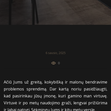
6 sausio, 2025
0
Ačiū Jums už greitą, kokybišką ir malonų bendravime
problemos sprendimą. Dar kartą noriu pasidžiaugti,
kad pasirinkau jūsų įmonę, kuri gamino man virtuvę.
Virtuvė ir po metų naudojimo graži, lengvai prižiūrima
ir labai patogi. Sėkmingų Jums ir kitų metu versle.